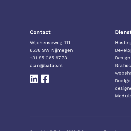
Contact
Diens
Wijchenseweg 111
Hostin
6538 SW
Nijmegen
Develo
+31 85 065 6773
Design
clan@batao.nl
Grafis
websh
Doelge
design
Modul