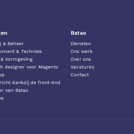
ten
Batao
g & Beheer
Diensten
pment & Techniek
Ons werk
 & Vormgeving
Over ons
ch designer voor Magento
Vacatures
op
Contact
richt dankzij de front-end
er van Batao
es